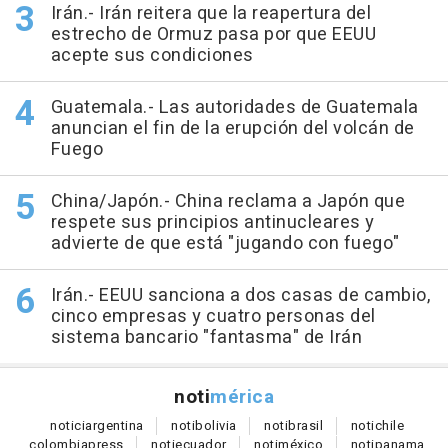
Irán.- Irán reitera que la reapertura del
estrecho de Ormuz pasa por que EEUU
acepte sus condiciones
Guatemala.- Las autoridades de Guatemala
anuncian el fin de la erupción del volcán de
Fuego
China/Japón.- China reclama a Japón que
respete sus principios antinucleares y
advierte de que está "jugando con fuego"
Irán.- EEUU sanciona a dos casas de cambio,
cinco empresas y cuatro personas del
sistema bancario "fantasma" de Irán
noti
mérica
notici
argentina
noti
bolivia
noti
brasil
noti
chile
colombia
press
noti
ecuador
noti
méxico
noti
panama