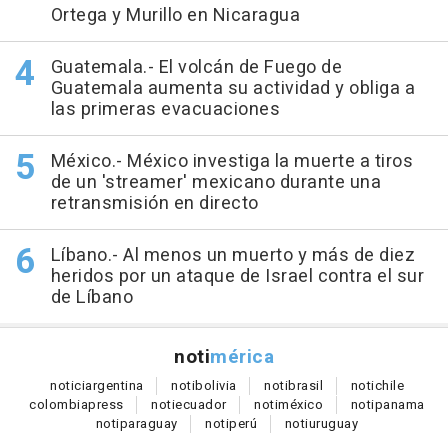
Ortega y Murillo en Nicaragua
Guatemala.- El volcán de Fuego de
Guatemala aumenta su actividad y obliga a
las primeras evacuaciones
México.- México investiga la muerte a tiros
de un 'streamer' mexicano durante una
retransmisión en directo
Líbano.- Al menos un muerto y más de diez
heridos por un ataque de Israel contra el sur
de Líbano
noti
mérica
notici
argentina
noti
bolivia
noti
brasil
noti
chile
colombia
press
noti
ecuador
noti
méxico
noti
panama
noti
paraguay
noti
perú
noti
uruguay