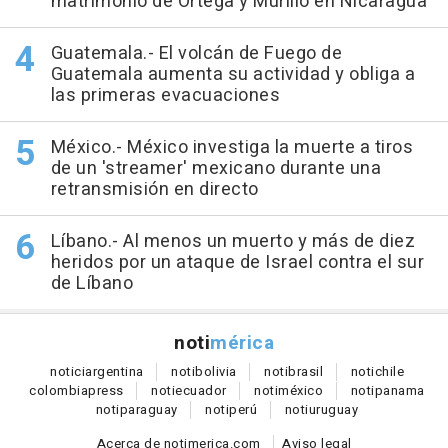
matrimonio de Ortega y Murillo en Nicaragua
Guatemala.- El volcán de Fuego de
Guatemala aumenta su actividad y obliga a
las primeras evacuaciones
México.- México investiga la muerte a tiros
de un 'streamer' mexicano durante una
retransmisión en directo
Líbano.- Al menos un muerto y más de diez
heridos por un ataque de Israel contra el sur
de Líbano
noti
mérica
notici
argentina
noti
bolivia
noti
brasil
noti
chile
colombia
press
noti
ecuador
noti
méxico
noti
panama
noti
paraguay
noti
perú
noti
uruguay
Acerca de notimerica.com
Aviso legal