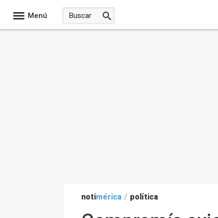
Menú
noti
mérica
/
política