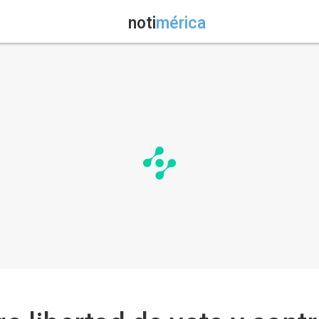
noti
mérica