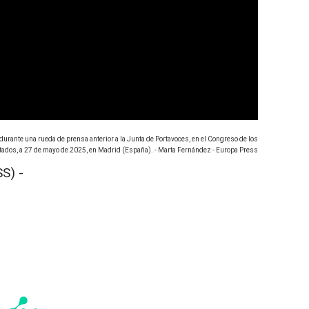
rante una rueda de prensa anterior a la Junta de Portavoces, en el Congreso de los
tados, a 27 de mayo de 2025, en Madrid (España). - Marta Fernández - Europa Press
S) -