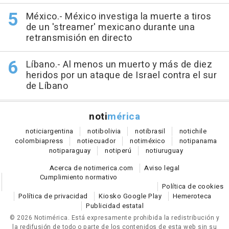
México.- México investiga la muerte a tiros
de un 'streamer' mexicano durante una
retransmisión en directo
Líbano.- Al menos un muerto y más de diez
heridos por un ataque de Israel contra el sur
de Líbano
noti
mérica
notici
argentina
noti
bolivia
noti
brasil
noti
chile
colombia
press
noti
ecuador
noti
méxico
noti
panama
noti
paraguay
noti
perú
noti
uruguay
Acerca de notimerica.com
Aviso legal
Cumplimiento normativo
Política de cookies
Política de privacidad
Kiosko Google Play
Hemeroteca
Publicidad estatal
© 2026 Notimérica.
Está expresamente prohibida la redistribución y
la redifusión de todo o parte de los contenidos de esta web sin su