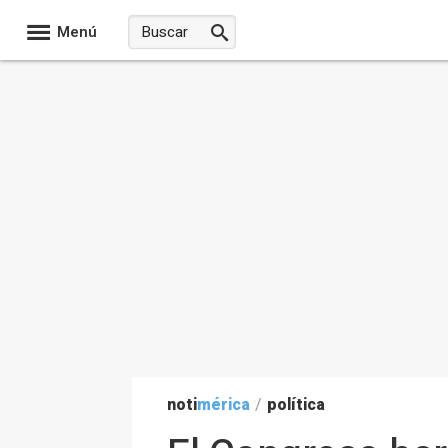
Menú
noti
mérica
/
política