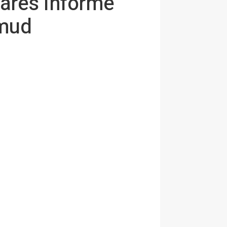
bares informe
umud