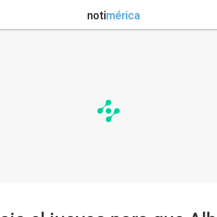
noti
mérica