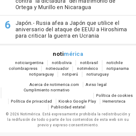
contra "la dictadura" del matrimonio de
Ortega y Murillo en Nicaragua
Japón.- Rusia afea a Japón que utilice el
aniversario del ataque de EEUU a Hiroshima
para criticar la guerra en Ucrania
noti
mérica
notici
argentina
noti
bolivia
noti
brasil
noti
chile
colombia
press
noti
ecuador
noti
méxico
noti
panama
noti
paraguay
noti
perú
noti
uruguay
Acerca de notimerica.com
Aviso legal
Cumplimiento normativo
Política de cookies
Política de privacidad
Kiosko Google Play
Hemeroteca
Publicidad estatal
© 2026 Notimérica.
Está expresamente prohibida la redistribución y
la redifusión de todo o parte de los contenidos de esta web sin su
previo y expreso consentimiento.