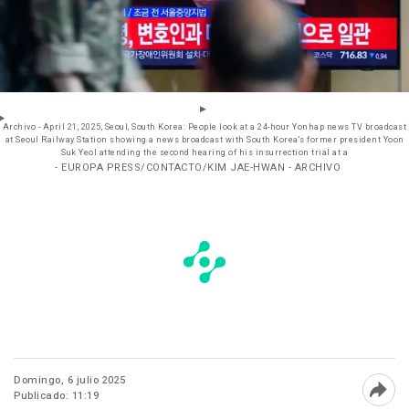
Archivo - April 21, 2025, Seoul, South Korea: People look at a 24-hour Yonhap news TV broadcast
at Seoul Railway Station showing a news broadcast with South Korea's former president Yoon
Suk Yeol attending the second hearing of his insurrection trial at a
- EUROPA PRESS/CONTACTO/KIM JAE-HWAN - ARCHIVO
Domingo, 6 julio 2025
Publicado: 11:19
Abri