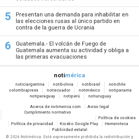
Presentan una demanda para inhabilitar en
las elecciones rusas al único partido en
contra de la guerra de Ucrania
Guatemala.- El volcán de Fuego de
Guatemala aumenta su actividad y obliga a
las primeras evacuaciones
noti
mérica
notici
argentina
noti
bolivia
noti
brasil
noti
chile
colombia
press
noti
ecuador
noti
méxico
noti
panama
noti
paraguay
noti
perú
noti
uruguay
Acerca de notimerica.com
Aviso legal
Cumplimiento normativo
Política de cookies
Política de privacidad
Kiosko Google Play
Hemeroteca
Publicidad estatal
© 2026 Notimérica.
Está expresamente prohibida la redistribución y