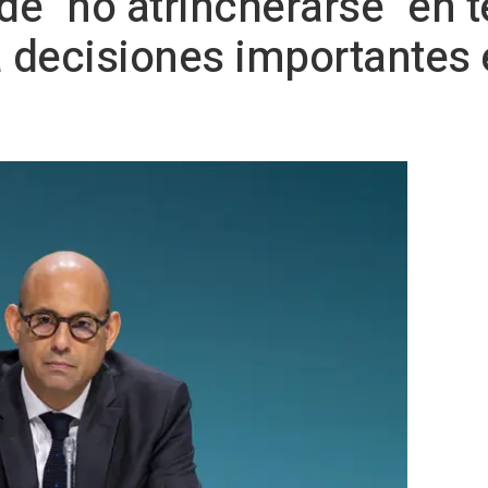
de "no atrincherarse" en
a decisiones importantes