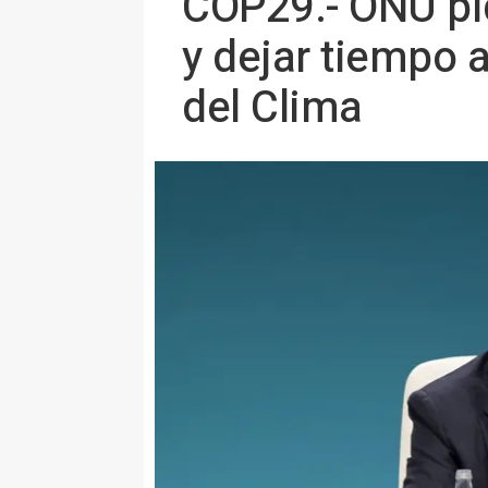
COP29.- ONU pi
y dejar tiempo 
del Clima