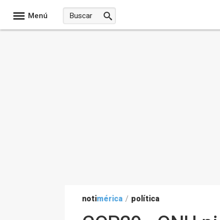
Menú
noti
mérica
/
política