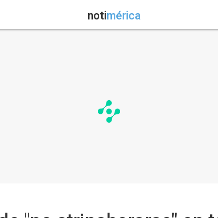
noti
mérica