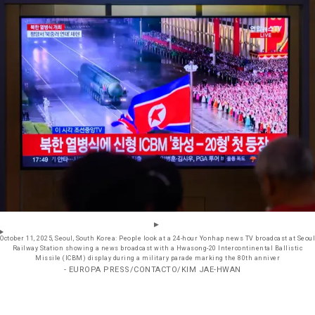
October 11, 2025, Seoul, South Korea: People look at a 24-hour Yonhap news TV broadcast at Seoul
Railway Station showing a news broadcast with a Hwasong-20 Intercontinental Ballistic
Missile (ICBM) display during a military parade marking the 80th anniver
- EUROPA PRESS/CONTACTO/KIM JAE-HWAN