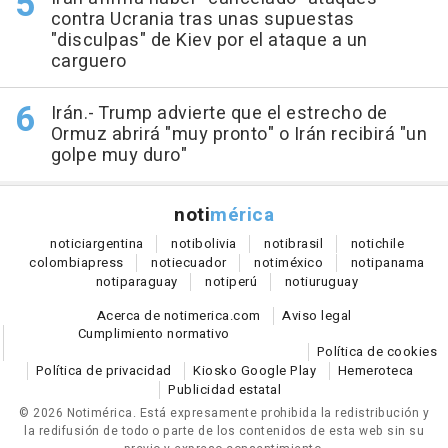
contra Ucrania tras unas supuestas
"disculpas" de Kiev por el ataque a un
carguero
Irán.- Trump advierte que el estrecho de
Ormuz abrirá "muy pronto" o Irán recibirá "un
golpe muy duro"
noti
mérica
notici
argentina
noti
bolivia
noti
brasil
noti
chile
colombia
press
noti
ecuador
noti
méxico
noti
panama
noti
paraguay
noti
perú
noti
uruguay
Acerca de notimerica.com
Aviso legal
Cumplimiento normativo
Política de cookies
Política de privacidad
Kiosko Google Play
Hemeroteca
Publicidad estatal
© 2026 Notimérica.
Está expresamente prohibida la redistribución y
la redifusión de todo o parte de los contenidos de esta web sin su