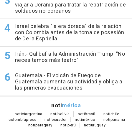
viajar a Ucrania para tratar la repatriación de
soldados norcoreanos
Israel celebra "la era dorada" de la relación
con Colombia antes de la toma de posesión
de De la Espriella
Irán.- Qalibaf a la Administración Trump: "No
necesitamos más teatro"
Guatemala.- El volcán de Fuego de
Guatemala aumenta su actividad y obliga a
las primeras evacuaciones
noti
mérica
notici
argentina
noti
bolivia
noti
brasil
noti
chile
colombia
press
noti
ecuador
noti
méxico
noti
panama
noti
paraguay
noti
perú
noti
uruguay