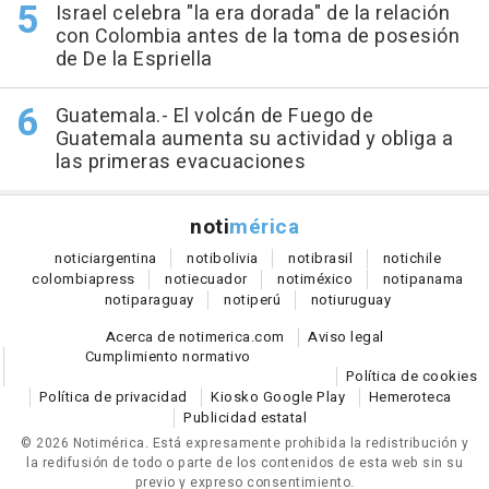
Israel celebra "la era dorada" de la relación
con Colombia antes de la toma de posesión
de De la Espriella
Guatemala.- El volcán de Fuego de
Guatemala aumenta su actividad y obliga a
las primeras evacuaciones
noti
mérica
notici
argentina
noti
bolivia
noti
brasil
noti
chile
colombia
press
noti
ecuador
noti
méxico
noti
panama
noti
paraguay
noti
perú
noti
uruguay
Acerca de notimerica.com
Aviso legal
Cumplimiento normativo
Política de cookies
Política de privacidad
Kiosko Google Play
Hemeroteca
Publicidad estatal
© 2026 Notimérica.
Está expresamente prohibida la redistribución y
la redifusión de todo o parte de los contenidos de esta web sin su
previo y expreso consentimiento.