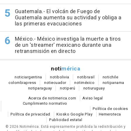
Guatemala.- El volcán de Fuego de
Guatemala aumenta su actividad y obliga a
las primeras evacuaciones
México.- México investiga la muerte a tiros
de un 'streamer' mexicano durante una
retransmisión en directo
noti
mérica
notici
argentina
noti
bolivia
noti
brasil
noti
chile
colombia
press
noti
ecuador
noti
méxico
noti
panama
noti
paraguay
noti
perú
noti
uruguay
Acerca de notimerica.com
Aviso legal
Cumplimiento normativo
Política de cookies
Política de privacidad
Kiosko Google Play
Hemeroteca
Publicidad estatal
© 2026 Notimérica.
Está expresamente prohibida la redistribución y