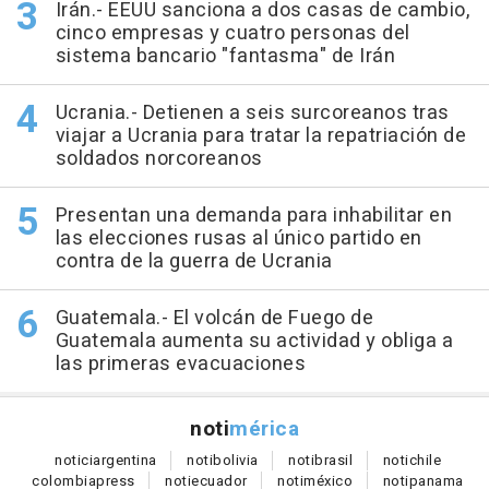
Irán.- EEUU sanciona a dos casas de cambio,
cinco empresas y cuatro personas del
sistema bancario "fantasma" de Irán
Ucrania.- Detienen a seis surcoreanos tras
viajar a Ucrania para tratar la repatriación de
soldados norcoreanos
Presentan una demanda para inhabilitar en
las elecciones rusas al único partido en
contra de la guerra de Ucrania
Guatemala.- El volcán de Fuego de
Guatemala aumenta su actividad y obliga a
las primeras evacuaciones
noti
mérica
notici
argentina
noti
bolivia
noti
brasil
noti
chile
colombia
press
noti
ecuador
noti
méxico
noti
panama