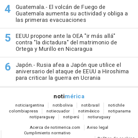
Guatemala.- El volcán de Fuego de
Guatemala aumenta su actividad y obliga a
las primeras evacuaciones
EEUU propone ante la OEA "ir más allá"
contra "la dictadura" del matrimonio de
Ortega y Murillo en Nicaragua
Japón.- Rusia afea a Japón que utilice el
aniversario del ataque de EEUU a Hiroshima
para criticar la guerra en Ucrania
noti
mérica
notici
argentina
noti
bolivia
noti
brasil
noti
chile
colombia
press
noti
ecuador
noti
méxico
noti
panama
noti
paraguay
noti
perú
noti
uruguay
Acerca de notimerica.com
Aviso legal
Cumplimiento normativo