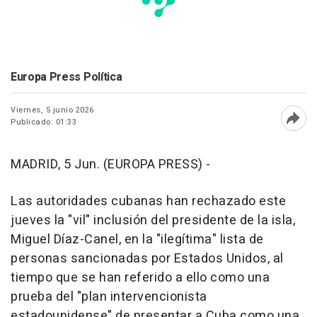
Europa Press Política
Viernes, 5 junio 2026
Publicado: 01:33
Abri
MADRID, 5 Jun. (EUROPA PRESS) -
Las autoridades cubanas han rechazado este
jueves la "vil" inclusión del presidente de la isla,
Miguel Díaz-Canel, en la "ilegítima" lista de
personas sancionadas por Estados Unidos, al
tiempo que se han referido a ello como una
prueba del "plan intervencionista
estadounidense" de presentar a Cuba como una