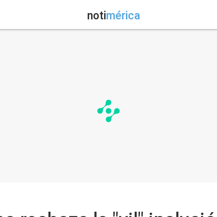
noti
mérica