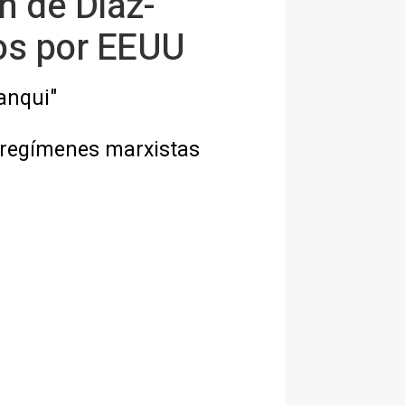
n de Díaz-
dos por EEUU
yanqui"
 "regímenes marxistas