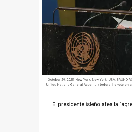
October 29, 2025, New York, New York, USA: BRUNO RO
United Nations General Assembly before the vote on a
El presidente isleño afea la "agr