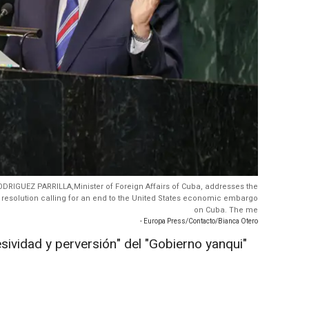
DRIGUEZ PARRILLA,Minister of Foreign Affairs of Cuba, addresses the
 resolution calling for an end to the United States economic embargo
on Cuba. The me
- Europa Press/Contacto/Bianca Otero
esividad y perversión" del "Gobierno yanqui"