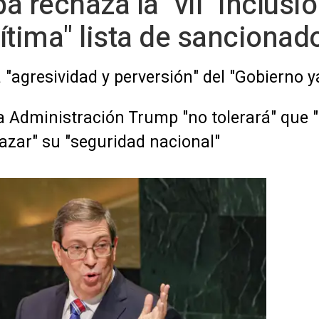
 rechaza la "vil" inclusió
egítima" lista de sanciona
a "agresividad y perversión" del "Gobierno 
a Administración Trump "no tolerará" que
azar" su "seguridad nacional"