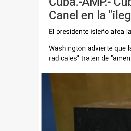
Cuba.-AMP.- Cuba
Canel en la "il
El presidente isleño afea l
Washington advierte que l
radicales" traten de "amen