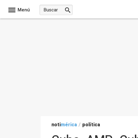
Menú
noti
mérica
/
política