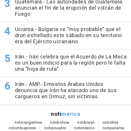
Guatemala.- Las autoridades de Guatemala
anuncian el fin de la erupción del volcán de
Fuego
Ucrania.- Bulgaria ve "muy probable" que el
dron estrellado este sábado en su territorio
era del Ejército ucraniano
Irán.- Irán celebra que el Acuerdo de La Meca
es un buen indicio para la región pero le falta
una "hoja de ruta"
Irán.- AMP.- Emiratos Árabes Unidos
denuncia que Irán ha atacado uno de sus
cargueros en Ormuz, sin víctimas
noti
mérica
notici
argentina
noti
bolivia
noti
brasil
noti
chile
colombia
press
noti
ecuador
noti
méxico
noti
panama