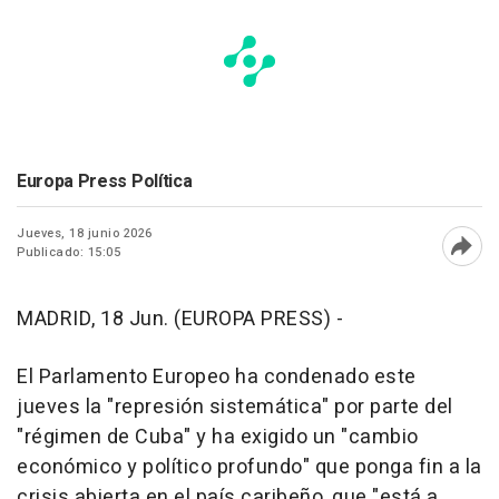
Europa Press Política
Jueves, 18 junio 2026
Publicado: 15:05
Abri
MADRID, 18 Jun. (EUROPA PRESS) -
El Parlamento Europeo ha condenado este
jueves la "represión sistemática" por parte del
"régimen de Cuba" y ha exigido un "cambio
económico y político profundo" que ponga fin a la
crisis abierta en el país caribeño, que "está a