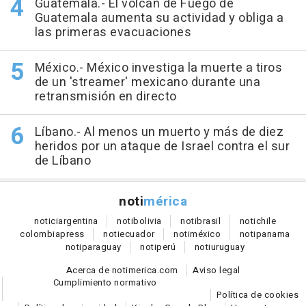
Guatemala.- El volcán de Fuego de
Guatemala aumenta su actividad y obliga a
las primeras evacuaciones
México.- México investiga la muerte a tiros
de un 'streamer' mexicano durante una
retransmisión en directo
Líbano.- Al menos un muerto y más de diez
heridos por un ataque de Israel contra el sur
de Líbano
noti
mérica
notici
argentina
noti
bolivia
noti
brasil
noti
chile
colombia
press
noti
ecuador
noti
méxico
noti
panama
noti
paraguay
noti
perú
noti
uruguay
Acerca de notimerica.com
Aviso legal
Cumplimiento normativo
Política de cookies