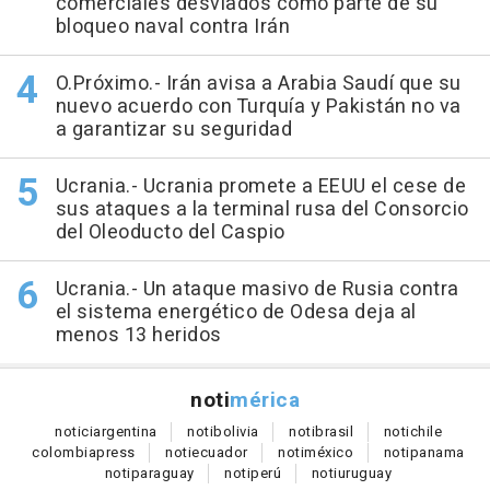
comerciales desviados como parte de su
bloqueo naval contra Irán
O.Próximo.- Irán avisa a Arabia Saudí que su
nuevo acuerdo con Turquía y Pakistán no va
a garantizar su seguridad
Ucrania.- Ucrania promete a EEUU el cese de
sus ataques a la terminal rusa del Consorcio
del Oleoducto del Caspio
Ucrania.- Un ataque masivo de Rusia contra
el sistema energético de Odesa deja al
menos 13 heridos
noti
mérica
notici
argentina
noti
bolivia
noti
brasil
noti
chile
colombia
press
noti
ecuador
noti
méxico
noti
panama
noti
paraguay
noti
perú
noti
uruguay