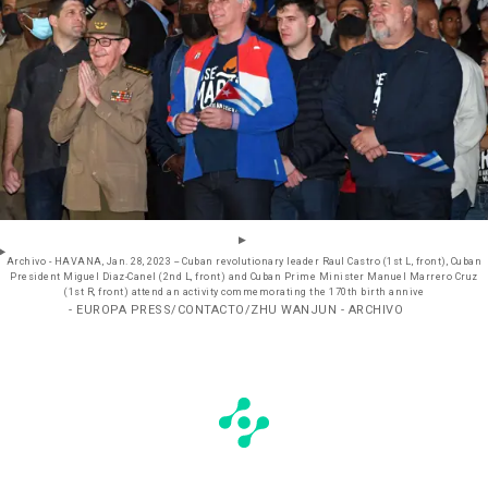
Archivo - HAVANA, Jan. 28, 2023 -- Cuban revolutionary leader Raul Castro (1st L, front), Cuban
President Miguel Diaz-Canel (2nd L, front) and Cuban Prime Minister Manuel Marrero Cruz
(1st R, front) attend an activity commemorating the 170th birth annive
- EUROPA PRESS/CONTACTO/ZHU WANJUN - ARCHIVO