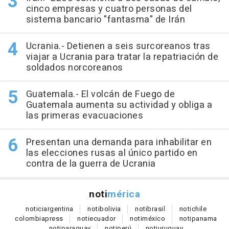
cinco empresas y cuatro personas del
sistema bancario "fantasma" de Irán
Ucrania.- Detienen a seis surcoreanos tras
viajar a Ucrania para tratar la repatriación de
soldados norcoreanos
Guatemala.- El volcán de Fuego de
Guatemala aumenta su actividad y obliga a
las primeras evacuaciones
Presentan una demanda para inhabilitar en
las elecciones rusas al único partido en
contra de la guerra de Ucrania
noti
mérica
notici
argentina
noti
bolivia
noti
brasil
noti
chile
colombia
press
noti
ecuador
noti
méxico
noti
panama
noti
paraguay
noti
perú
noti
uruguay