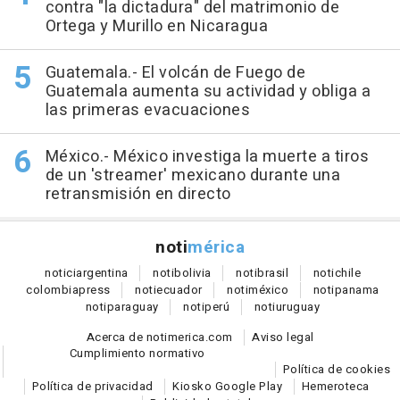
contra "la dictadura" del matrimonio de
Ortega y Murillo en Nicaragua
Guatemala.- El volcán de Fuego de
Guatemala aumenta su actividad y obliga a
las primeras evacuaciones
México.- México investiga la muerte a tiros
de un 'streamer' mexicano durante una
retransmisión en directo
noti
mérica
notici
argentina
noti
bolivia
noti
brasil
noti
chile
colombia
press
noti
ecuador
noti
méxico
noti
panama
noti
paraguay
noti
perú
noti
uruguay
Acerca de notimerica.com
Aviso legal
Cumplimiento normativo
Política de cookies
Política de privacidad
Kiosko Google Play
Hemeroteca