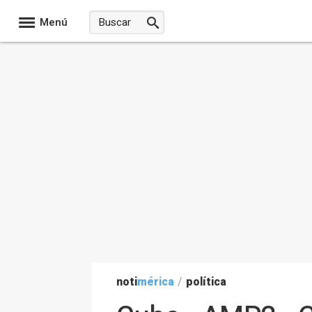
Menú
noti
mérica
/
política