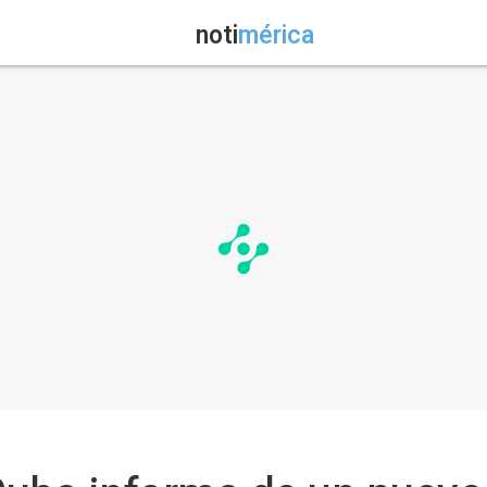
noti
mérica