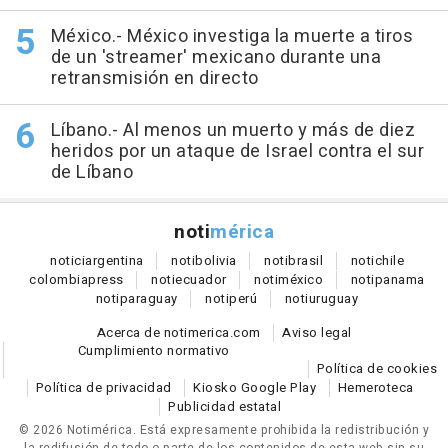
México.- México investiga la muerte a tiros
de un 'streamer' mexicano durante una
retransmisión en directo
Líbano.- Al menos un muerto y más de diez
heridos por un ataque de Israel contra el sur
de Líbano
noti
mérica
notici
argentina
noti
bolivia
noti
brasil
noti
chile
colombia
press
noti
ecuador
noti
méxico
noti
panama
noti
paraguay
noti
perú
noti
uruguay
Acerca de notimerica.com
Aviso legal
Cumplimiento normativo
Política de cookies
Política de privacidad
Kiosko Google Play
Hemeroteca
Publicidad estatal
© 2026 Notimérica.
Está expresamente prohibida la redistribución y
la redifusión de todo o parte de los contenidos de esta web sin su