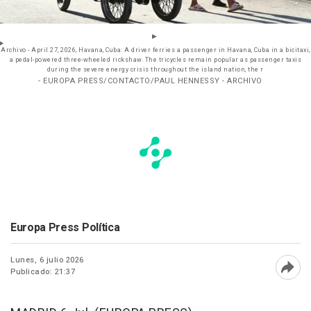
Archivo - April 27, 2026, Havana, Cuba: A driver ferries a passenger in Havana, Cuba in a bicitaxi,
a pedal-powered three-wheeled rickshaw. The tricycles remain popular as passenger taxis
during the severe energy crisis throughout the island nation, the r
- EUROPA PRESS/CONTACTO/PAUL HENNESSY - ARCHIVO
Europa Press Política
Lunes, 6 julio 2026
Publicado: 21:37
Abri