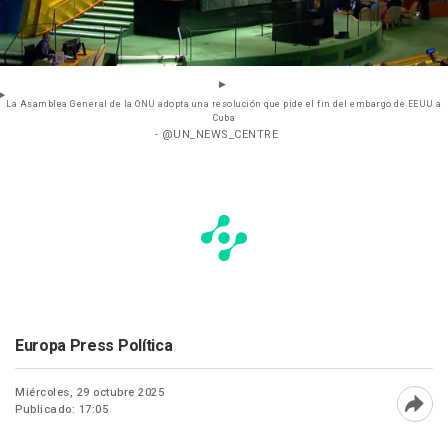
La Asamblea General de la ONU adopta una resolución que pide el fin del embargo de EEUU a
Cuba
- @UN_NEWS_CENTRE
Europa Press Política
Miércoles, 29 octubre 2025
Publicado: 17:05
Abri