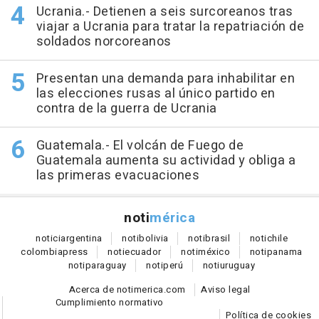
Ucrania.- Detienen a seis surcoreanos tras
viajar a Ucrania para tratar la repatriación de
soldados norcoreanos
Presentan una demanda para inhabilitar en
las elecciones rusas al único partido en
contra de la guerra de Ucrania
Guatemala.- El volcán de Fuego de
Guatemala aumenta su actividad y obliga a
las primeras evacuaciones
noti
mérica
notici
argentina
noti
bolivia
noti
brasil
noti
chile
colombia
press
noti
ecuador
noti
méxico
noti
panama
noti
paraguay
noti
perú
noti
uruguay
Acerca de notimerica.com
Aviso legal
Cumplimiento normativo
Política de cookies