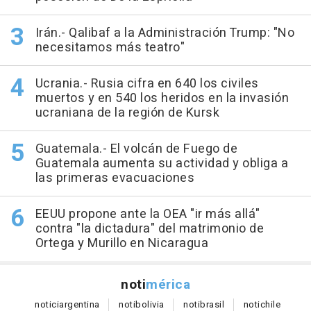
Irán.- Qalibaf a la Administración Trump: "No
necesitamos más teatro"
Ucrania.- Rusia cifra en 640 los civiles
muertos y en 540 los heridos en la invasión
ucraniana de la región de Kursk
Guatemala.- El volcán de Fuego de
Guatemala aumenta su actividad y obliga a
las primeras evacuaciones
EEUU propone ante la OEA "ir más allá"
contra "la dictadura" del matrimonio de
Ortega y Murillo en Nicaragua
noti
mérica
notici
argentina
noti
bolivia
noti
brasil
noti
chile