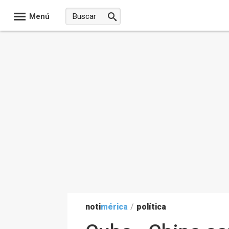
Menú
noti
mérica
/
política