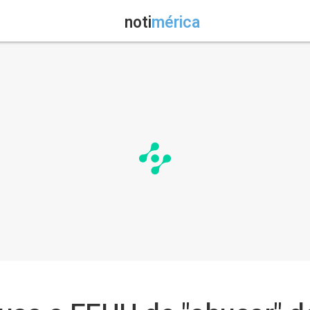
noti
mérica