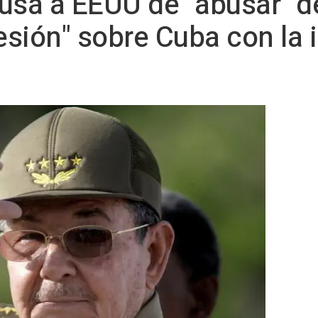
usa a EEUU de "abusar" de
resión" sobre Cuba con la