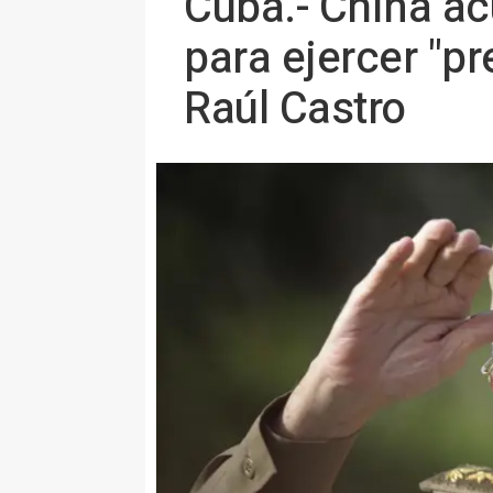
Cuba.- China ac
para ejercer "p
Raúl Castro