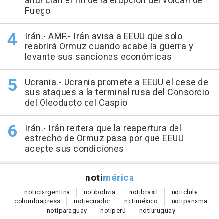
anuncian el fin de la erupción del volcán de
Fuego
Irán.- AMP.- Irán avisa a EEUU que solo
reabrirá Ormuz cuando acabe la guerra y
levante sus sanciones económicas
Ucrania.- Ucrania promete a EEUU el cese de
sus ataques a la terminal rusa del Consorcio
del Oleoducto del Caspio
Irán.- Irán reitera que la reapertura del
estrecho de Ormuz pasa por que EEUU
acepte sus condiciones
noti
mérica
notici
argentina
noti
bolivia
noti
brasil
noti
chile
colombia
press
noti
ecuador
noti
méxico
noti
panama
noti
paraguay
noti
perú
noti
uruguay