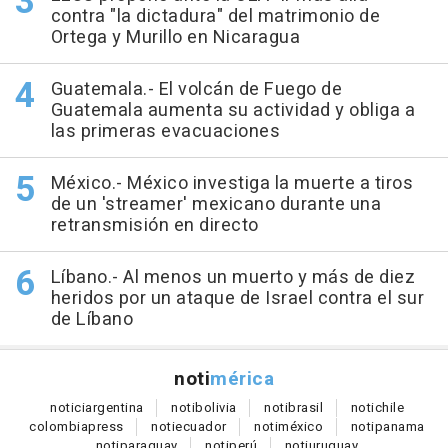
contra "la dictadura" del matrimonio de
Ortega y Murillo en Nicaragua
Guatemala.- El volcán de Fuego de
Guatemala aumenta su actividad y obliga a
las primeras evacuaciones
México.- México investiga la muerte a tiros
de un 'streamer' mexicano durante una
retransmisión en directo
Líbano.- Al menos un muerto y más de diez
heridos por un ataque de Israel contra el sur
de Líbano
noti
mérica
notici
argentina
noti
bolivia
noti
brasil
noti
chile
colombia
press
noti
ecuador
noti
méxico
noti
panama
noti
paraguay
noti
perú
noti
uruguay