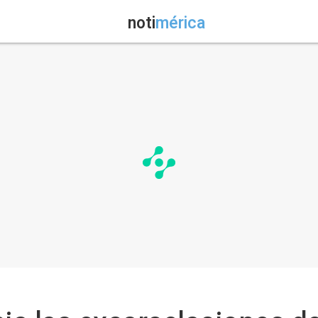
noti
mérica