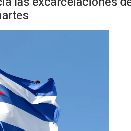
cia las excarcelaciones d
martes