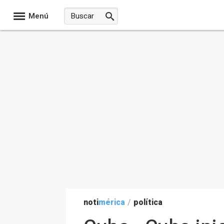
Menú
noti
mérica
/
política