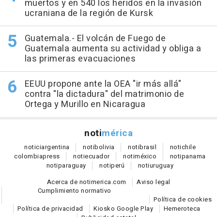
muertos y en 540 los heridos en la invasión
ucraniana de la región de Kursk
Guatemala.- El volcán de Fuego de
Guatemala aumenta su actividad y obliga a
las primeras evacuaciones
EEUU propone ante la OEA "ir más allá"
contra "la dictadura" del matrimonio de
Ortega y Murillo en Nicaragua
noti
mérica
notici
argentina
noti
bolivia
noti
brasil
noti
chile
colombia
press
noti
ecuador
noti
méxico
noti
panama
noti
paraguay
noti
perú
noti
uruguay
Acerca de notimerica.com
Aviso legal
Cumplimiento normativo
Política de cookies
Política de privacidad
Kiosko Google Play
Hemeroteca