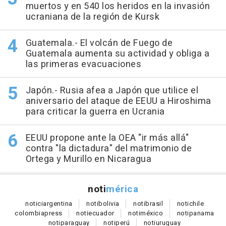
muertos y en 540 los heridos en la invasión
ucraniana de la región de Kursk
Guatemala.- El volcán de Fuego de
Guatemala aumenta su actividad y obliga a
las primeras evacuaciones
Japón.- Rusia afea a Japón que utilice el
aniversario del ataque de EEUU a Hiroshima
para criticar la guerra en Ucrania
EEUU propone ante la OEA "ir más allá"
contra "la dictadura" del matrimonio de
Ortega y Murillo en Nicaragua
noti
mérica
notici
argentina
noti
bolivia
noti
brasil
noti
chile
colombia
press
noti
ecuador
noti
méxico
noti
panama
noti
paraguay
noti
perú
noti
uruguay