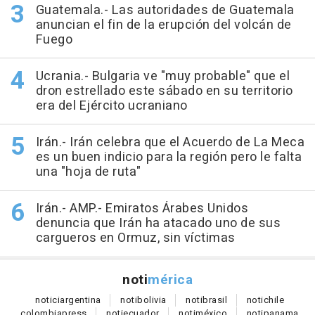
Guatemala.- Las autoridades de Guatemala
anuncian el fin de la erupción del volcán de
Fuego
Ucrania.- Bulgaria ve "muy probable" que el
dron estrellado este sábado en su territorio
era del Ejército ucraniano
Irán.- Irán celebra que el Acuerdo de La Meca
es un buen indicio para la región pero le falta
una "hoja de ruta"
Irán.- AMP.- Emiratos Árabes Unidos
denuncia que Irán ha atacado uno de sus
cargueros en Ormuz, sin víctimas
noti
mérica
notici
argentina
noti
bolivia
noti
brasil
noti
chile
colombia
press
noti
ecuador
noti
méxico
noti
panama