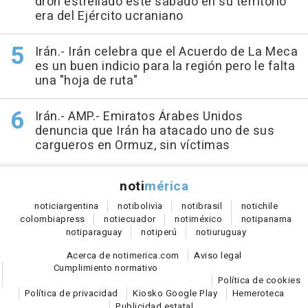
dron estrellado este sábado en su territorio
era del Ejército ucraniano
Irán.- Irán celebra que el Acuerdo de La Meca
es un buen indicio para la región pero le falta
una "hoja de ruta"
Irán.- AMP.- Emiratos Árabes Unidos
denuncia que Irán ha atacado uno de sus
cargueros en Ormuz, sin víctimas
noti
mérica
notici
argentina
noti
bolivia
noti
brasil
noti
chile
colombia
press
noti
ecuador
noti
méxico
noti
panama
noti
paraguay
noti
perú
noti
uruguay
Acerca de notimerica.com
Aviso legal
Cumplimiento normativo
Política de cookies
Política de privacidad
Kiosko Google Play
Hemeroteca
Publicidad estatal