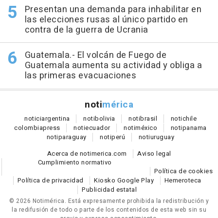
Presentan una demanda para inhabilitar en
las elecciones rusas al único partido en
contra de la guerra de Ucrania
Guatemala.- El volcán de Fuego de
Guatemala aumenta su actividad y obliga a
las primeras evacuaciones
noti
mérica
notici
argentina
noti
bolivia
noti
brasil
noti
chile
colombia
press
noti
ecuador
noti
méxico
noti
panama
noti
paraguay
noti
perú
noti
uruguay
Acerca de notimerica.com
Aviso legal
Cumplimiento normativo
Política de cookies
Política de privacidad
Kiosko Google Play
Hemeroteca
Publicidad estatal
© 2026 Notimérica.
Está expresamente prohibida la redistribución y
la redifusión de todo o parte de los contenidos de esta web sin su