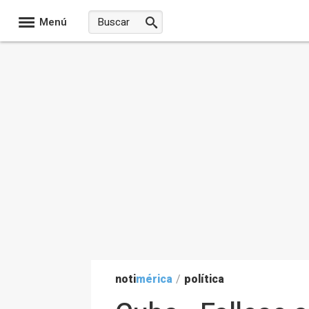
Menú
noti
mérica
/
política