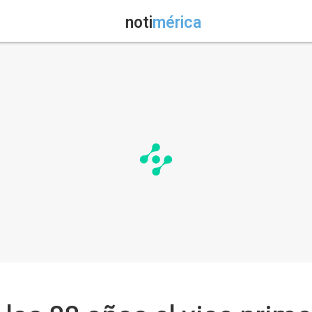
noti
mérica