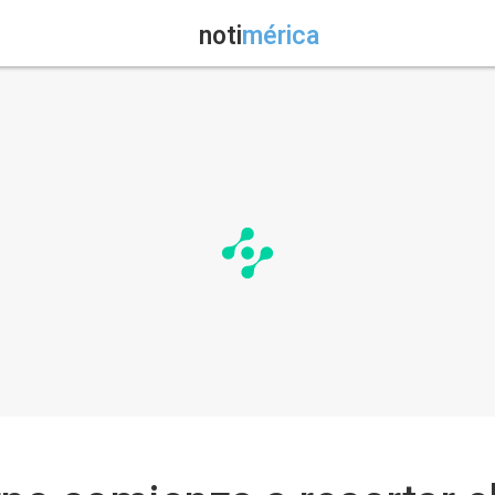
noti
mérica