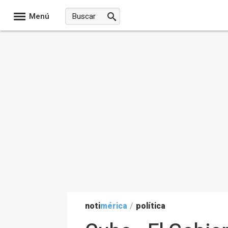
Menú
noti
mérica
/
política