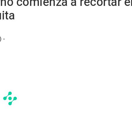
rno comienza a recortar e
ita
 -