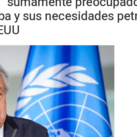
, "sumamente preocupado"
ba y sus necesidades petr
EUU