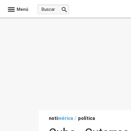
Menú
noti
mérica
/
política