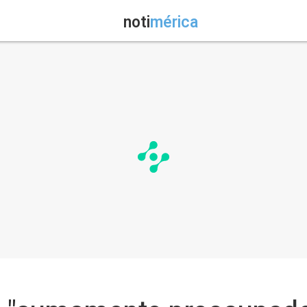
noti
mérica