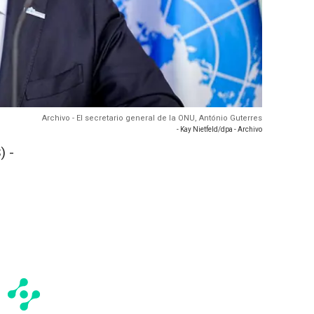
Archivo - El secretario general de la ONU, António Guterres
- Kay Nietfeld/dpa - Archivo
) -