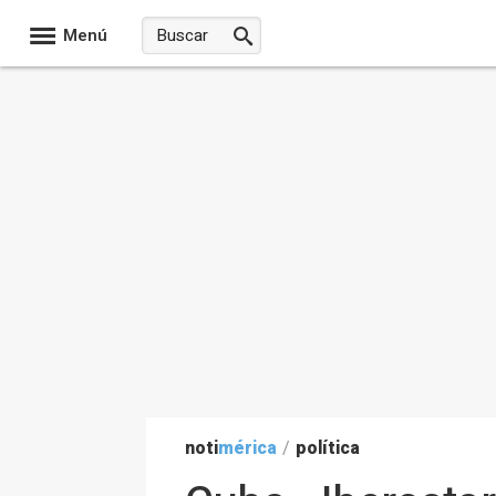
Menú
noti
mérica
/
política