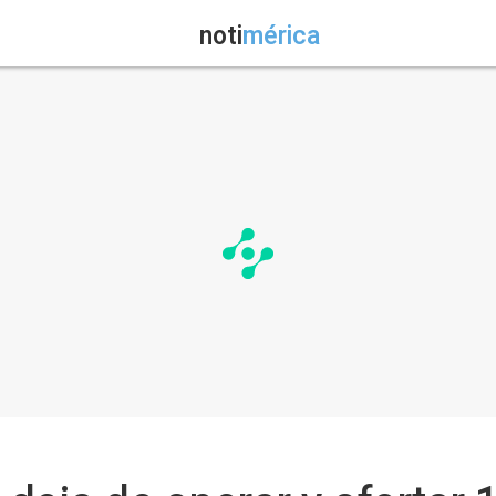
noti
mérica