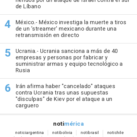
heridos por un ataque de Israel contra el sur
de Líbano
México.- México investiga la muerte a tiros
de un 'streamer' mexicano durante una
retransmisión en directo
Ucrania.- Ucrania sanciona a más de 40
empresas y personas por fabricar y
suministrar armas y equipo tecnológico a
Rusia
Irán afirma haber "cancelado" ataques
contra Ucrania tras unas supuestas
"disculpas" de Kiev por el ataque a un
carguero
noti
mérica
notici
argentina
noti
bolivia
noti
brasil
noti
chile