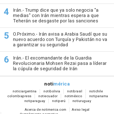
Irán.- Trump dice que ya solo negocia "a
medias" con Irán mientras espera a que
Teherán se desgaste por las sanciones
O.Próximo.- Irán avisa a Arabia Saudí que su
nuevo acuerdo con Turquía y Pakistán no va
a garantizar su seguridad
Irán.- El excomandante de la Guardia
Revolucionaria Mohsen Rezai pasa a líderar
la cúpula de seguridad de Irán
noti
mérica
notici
argentina
noti
bolivia
noti
brasil
noti
chile
colombia
press
noti
ecuador
noti
méxico
noti
panama
noti
paraguay
noti
perú
noti
uruguay
Acerca de notimerica.com
Aviso legal