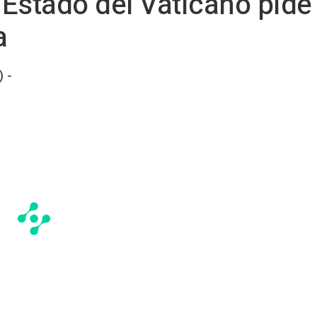
 Estado del Vaticano pide 
a
 -