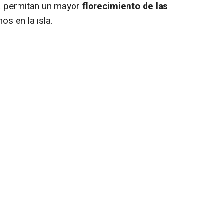
a
permitan un mayor
florecimiento de las
s en la isla.