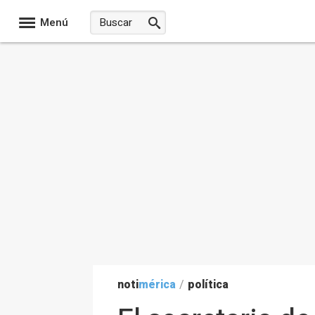
Menú
noti
mérica
/
política