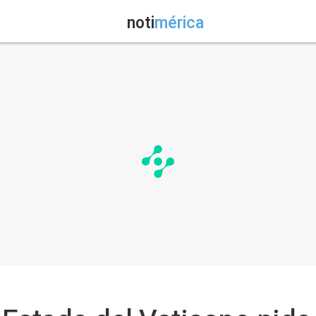
noti
mérica