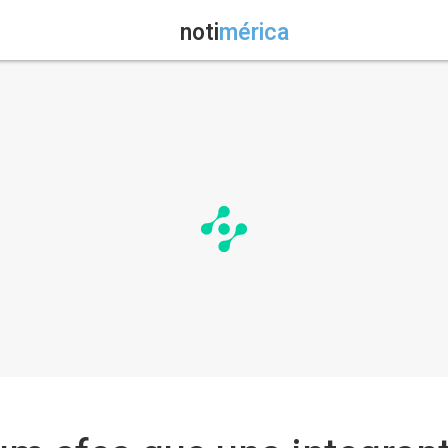
noti
mérica