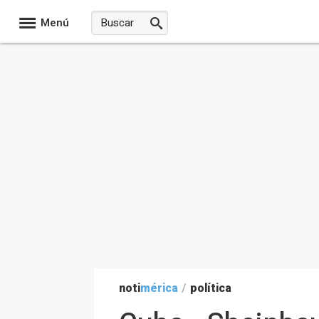
Menú
noti
mérica
/
política