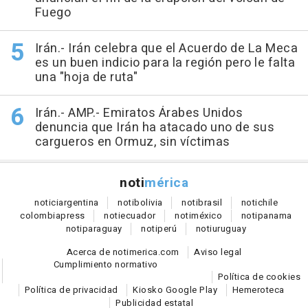
Fuego
Irán.- Irán celebra que el Acuerdo de La Meca
es un buen indicio para la región pero le falta
una "hoja de ruta"
Irán.- AMP.- Emiratos Árabes Unidos
denuncia que Irán ha atacado uno de sus
cargueros en Ormuz, sin víctimas
noti
mérica
notici
argentina
noti
bolivia
noti
brasil
noti
chile
colombia
press
noti
ecuador
noti
méxico
noti
panama
noti
paraguay
noti
perú
noti
uruguay
Acerca de notimerica.com
Aviso legal
Cumplimiento normativo
Política de cookies
Política de privacidad
Kiosko Google Play
Hemeroteca
Publicidad estatal