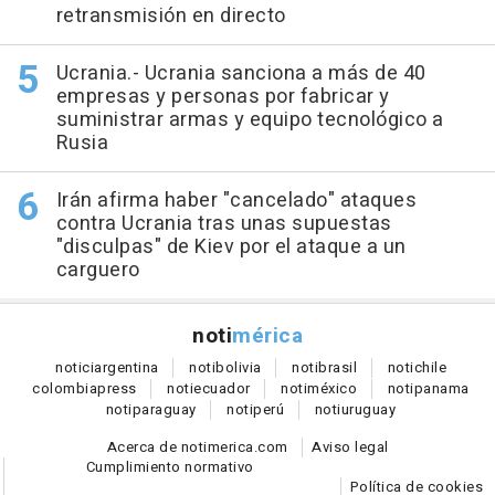
retransmisión en directo
Ucrania.- Ucrania sanciona a más de 40
empresas y personas por fabricar y
suministrar armas y equipo tecnológico a
Rusia
Irán afirma haber "cancelado" ataques
contra Ucrania tras unas supuestas
"disculpas" de Kiev por el ataque a un
carguero
noti
mérica
notici
argentina
noti
bolivia
noti
brasil
noti
chile
colombia
press
noti
ecuador
noti
méxico
noti
panama
noti
paraguay
noti
perú
noti
uruguay
Acerca de notimerica.com
Aviso legal
Cumplimiento normativo
Política de cookies