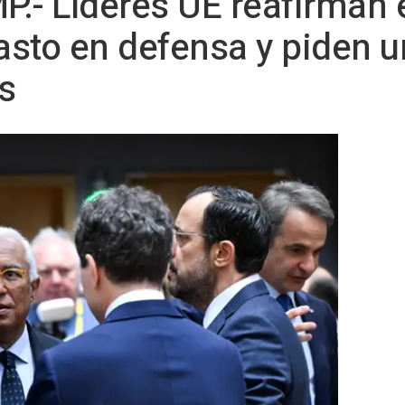
P.- Líderes UE reafirman
gasto en defensa y piden u
s