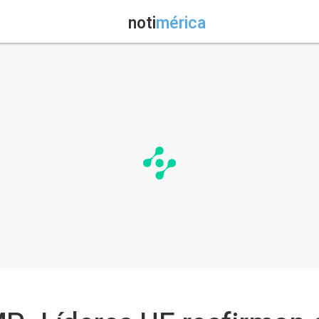
noti
mérica