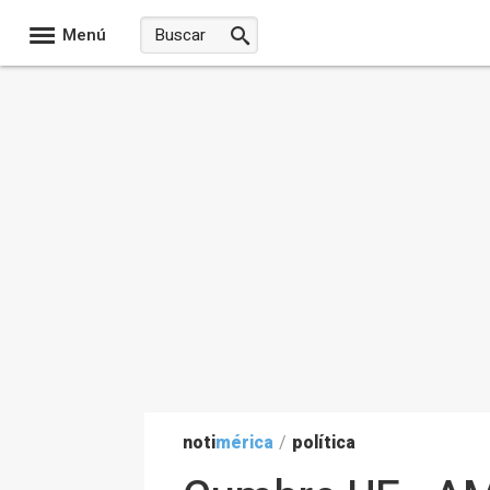
Menú
noti
mérica
/
política