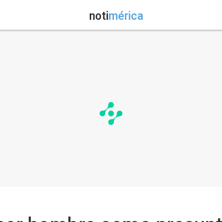
noti
mérica