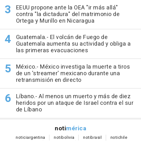
EEUU propone ante la OEA "ir más allá"
contra "la dictadura" del matrimonio de
Ortega y Murillo en Nicaragua
Guatemala.- El volcán de Fuego de
Guatemala aumenta su actividad y obliga a
las primeras evacuaciones
México.- México investiga la muerte a tiros
de un 'streamer' mexicano durante una
retransmisión en directo
Líbano.- Al menos un muerto y más de diez
heridos por un ataque de Israel contra el sur
de Líbano
noti
mérica
notici
argentina
noti
bolivia
noti
brasil
noti
chile