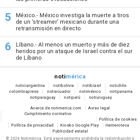
México.- México investiga la muerte a tiros
de un 'streamer' mexicano durante una
retransmisión en directo
Líbano.- Al menos un muerto y más de diez
heridos por un ataque de Israel contra el sur
de Líbano
noti
mérica
notici
argentina
noti
bolivia
noti
brasil
noti
chile
colombia
press
noti
ecuador
noti
méxico
noti
panama
noti
paraguay
noti
perú
noti
uruguay
Acerca de notimerica.com
Aviso legal
Cumplimiento normativo
Política de cookies
Política de privacidad
Kiosko Google Play
Hemeroteca
Publicidad estatal
© 2026 Notimérica.
Está expresamente prohibida la redistribución y